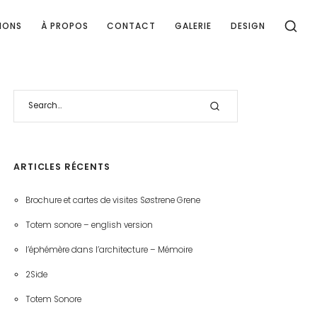
IONS
À PROPOS
CONTACT
GALERIE
DESIGN
ARTICLES RÉCENTS
Brochure et cartes de visites Søstrene Grene
Totem sonore – english version
l’éphémère dans l’architecture – Mémoire
2Side
Totem Sonore