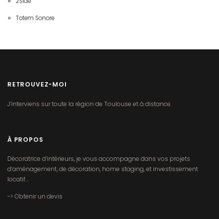
2Side
Totem Sonore
RETROUVEZ-MOI
J’interviens sur toute la région de Toulouse et à distance.
À PROPOS
Décoratrice d’intérieurs, je vous accompagne dans vos projets
d’aménagement
, de décoration, home staging, et investissement
locatif…
-> Obtenir un devis